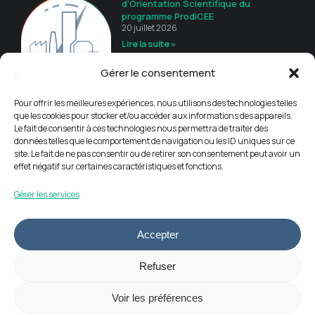
d’Orientation Scientifique du
programme ProdiCEE
20 juillet 2026
Lire la suite »
Gérer le consentement
Guide de recommandations
16 juillet 2026
Pour offrir les meilleures expériences, nous utilisons des technologies telles
Lire la suite »
que les cookies pour stocker et/ou accéder aux informations des appareils.
Le fait de consentir à ces technologies nous permettra de traiter des
données telles que le comportement de navigation ou les ID uniques sur ce
site. Le fait de ne pas consentir ou de retirer son consentement peut avoir un
effet négatif sur certaines caractéristiques et fonctions.
Gérer les services
Accepter
Informations légales
Refuser
Politique de cookies (UE)
Contact
Voir les préférences