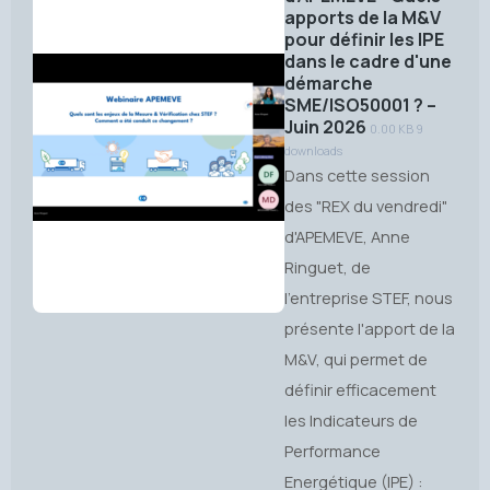
apports de la M&V
pour définir les IPE
dans le cadre d'une
démarche
SME/ISO50001 ? –
Juin 2026
0.00 KB
9
downloads
Dans cette session
des "REX du vendredi"
d'APEMEVE, Anne
Ringuet, de
l'entreprise STEF, nous
présente l'apport de la
M&V, qui permet de
définir efficacement
les Indicateurs de
Performance
Energétique (IPE) :