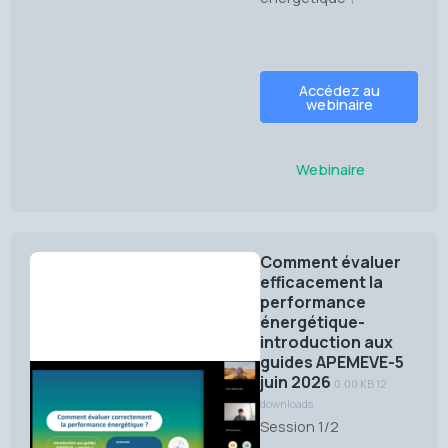
Accédez au
webinaire
Webinaire
Comment évaluer
efficacement la
performance
énergétique-
introduction aux
guides APEMEVE-5
juin 2026
0.00 KB
12
downloads
Session 1/2