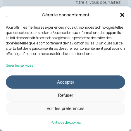
titre si vous souhaitez
lire le document
Gérer le consentement
(possibilité également
de le télécharger pour
Pour offrir les meilleures expériences, nous utilisons des technologies telles
que les cookies pour stocker et/ou accéder aux informations des appareils.
lecture en local via ce
Le fait de consentir à ces technologies nous permettra de traiter des
chemin).
données telles que le comportement de navigation ou les ID uniques sur ce
site. Le fait de ne pas consentir ou de retirer son consentement peut avoir un
effet négatif sur certaines caractéristiques et fonctions.
Téléchargez
le document
pour
Gérer les services
impression
Accepter
Rapport
Refuser
Voir les préférences
Session de
sensibilisation à la
Politique de cookies
performance