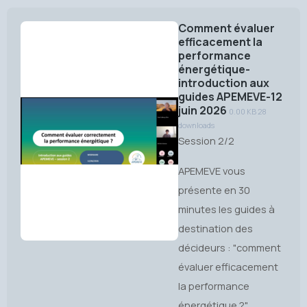
Comment évaluer
efficacement la
performance
énergétique-
introduction aux
guides APEMEVE-12
juin 2026
0.00 KB
28
downloads
Session 2/2
APEMEVE vous
présente en 30
minutes les guides à
destination des
décideurs : "comment
évaluer efficacement
la performance
énergétique ?"