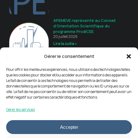
APEMEVE représenté au Conseil
d’Orientation Scientifique du
programme ProdiCEE
20 juillet 2026
Lire la suite »
Gérer le consentement
Guide de recommandations
16 juillet 2026
Pour offrir les meilleures expériences, nous utilisons des technologies telles
Lire la suite »
que les cookies pour stocker et/ou accéder aux informations des appareils.
Le fait de consentir à ces technologies nous permettra de traiter des
données telles que le comportement de navigation ou les ID uniques sur ce
site. Le fait de ne pas consentir ou de retirer son consentement peut avoir un
effet négatif sur certaines caractéristiques et fonctions.
Gérer les services
Accepter