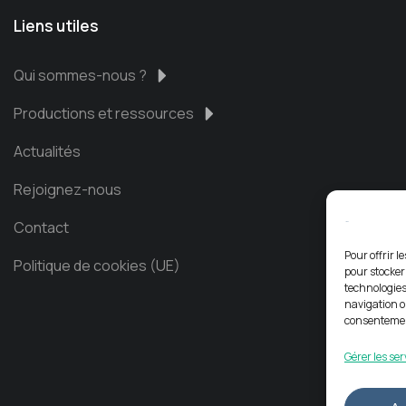
Liens utiles
Qui sommes-nous ?
Productions et ressources
Actualités
Rejoignez-nous
Contact
Pour offrir l
Politique de cookies (UE)
pour stocker
technologies
navigation ou
consentement
Gérer les ser