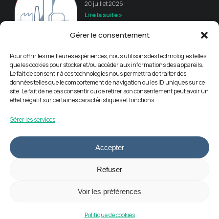
20 juillet 2026
Lire la suite »
Gérer le consentement
Guide de recommandations
16 juillet 2026
Pour offrir les meilleures expériences, nous utilisons des technologies telles
Lire la suite »
que les cookies pour stocker et/ou accéder aux informations des appareils.
Le fait de consentir à ces technologies nous permettra de traiter des
données telles que le comportement de navigation ou les ID uniques sur ce
site. Le fait de ne pas consentir ou de retirer son consentement peut avoir un
effet négatif sur certaines caractéristiques et fonctions.
Gérer les services
Accepter
Informations légales
Refuser
Politique de cookies (UE)
Contact
Voir les préférences
© 2024
APEMEVE
. Tous droits réservés.
Politique de cookies