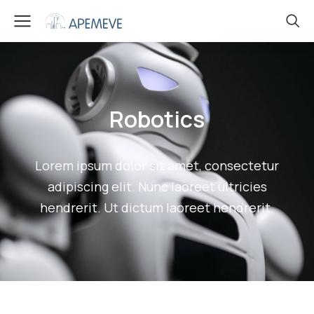
Robotics
Lorem ipsum dolor sit amet, consectetur
adipiscing elit. Nunc laoreet ultricies
hendrerit. Ut dictum laoreet hendrerit.