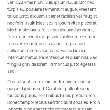
vehicula vitae nibh. Duis ipsum dui, auctor nec
turpis eu, posuere fermentum augue. Praesent
tellus justo, aliquam sit amet facilisis vel, feugiat
nec felis. In ultricies iaculis ipsum vitae placerat.
Morbi malesuada, felis eget aliquam hendrerit,
felis ex tincidunt mi, gravida facilisis leo nisi nec
tellus. Aenean lobortis blandit turpis, sed
sollicitudin metus auctor ac. Fusce lacinia
interdum metus. Pellentesque et quam nisi. Sed
fringilla gravida lorem, id rhoncus justo egestas
sed.
Curabitur pharetra commodo enim, id cursus
neque dapibus sed. Curabitur pellentesque
faucibus purus, non finibus turpis pretium non.
Donec tempor lectus sed tincidunt sodales. Proin
lobortis, nibh eget tincidunt placerat, elit sem