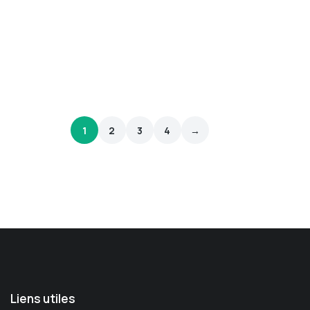
1
2
3
4
→
Liens utiles