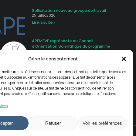
Sollicitation nouveau groupe de travail
25 juillet 2026
Lire la suite »
APEMEVE représenté au Conseil
d’Orientation Scientifique du programme
ProdiCEE
20 juillet 2026
Gérer le consentement
Lire la suite »
es meilleures expériences, nous utilisons des technologies telles que les cookies
Guide de recommandations
 et/ou accéder aux informations des appareils. Le fait de consentir à ces
16 juillet 2026
 nous permettra de traiter des données telles que le comportement de
Lire la suite »
 les ID uniques sur ce site. Le fait de ne pas consentir ou de retirer son
 peut avoir un effet négatif sur certaines caractéristiques et fonctions.
vices
cepter
Refuser
Voir les préférences