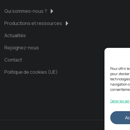
Qui sommes-nous ?
Productions et ressources
Actualités
Rejoignez-nous
Contact
Pour offrir l
Politique de cookies (UE)
pour stocker
technologies
navigation ou
consentement
Gérer les ser
Ac