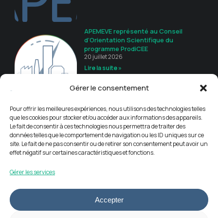
APEMEVE représenté au Conseil
d’Orientation Scientifique du
programme ProdiCEE
20 juillet 2026
Lire la suite »
Gérer le consentement
Guide de recommandations
16 juillet 2026
Pour offrir les meilleures expériences, nous utilisons des technologies telles
Lire la suite »
que les cookies pour stocker et/ou accéder aux informations des appareils.
Le fait de consentir à ces technologies nous permettra de traiter des
données telles que le comportement de navigation ou les ID uniques sur ce
site. Le fait de ne pas consentir ou de retirer son consentement peut avoir un
effet négatif sur certaines caractéristiques et fonctions.
Gérer les services
Accepter