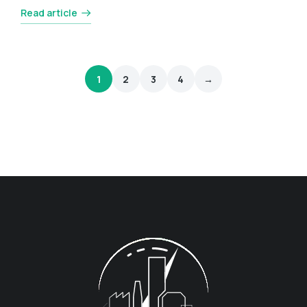
Read article
1
2
3
4
→