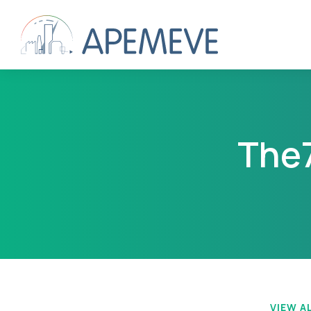
The7
Vous êtes ici :
VIEW A