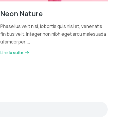
Neon Nature
Phasellus velit nisi, lobortis quis nisi et, venenatis
finibus velit. Integer non nibh eget arcu malesuada
ullamcorper. …
Lire la suite