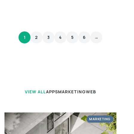
1
2
3
4
5
6
→
VIEW ALL
APPS
MARKETING
WEB
MARKETING