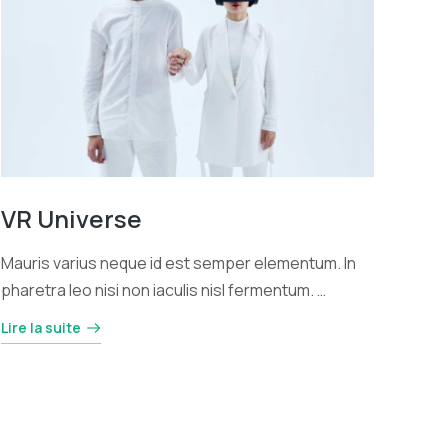
VR Universe
Mauris varius neque id est semper elementum. In
pharetra leo nisi non iaculis nisl fermentum. …
Lire la suite